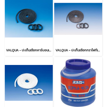
VALQUA - ปะเก็นเชือกคาร์บอนเคลือบกราไฟต์ รุ่น วัลคัว No.6345
VALQUA - ปะเก็นเชือกกราไฟท์เสริมไส้ลวด รุ่น วัลคัว VFX - 15