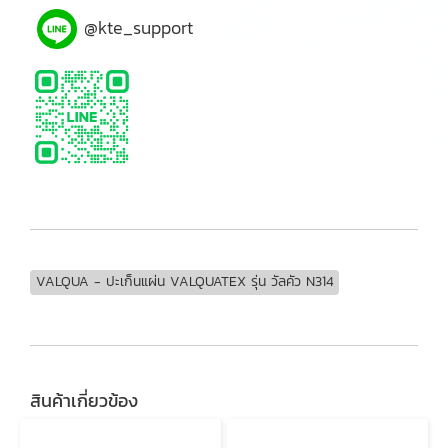
@kte_support
VALQUA - ปะเก็นแผ่น VALQUATEX รุ่น วัลคัว N314
สินค้าเกี่ยวข้อง