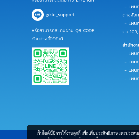
- แผนกข
@kte_support
ต่างจังห
- แผนกข
หรือสามารถสแกนผ่าน QR CODE
ต่อ 103,
ด้านล่างนี้ได้ทันที
สำนักงา
- แผนกบั
- แผนกบ
- แผนกก
- แผนกบ
เว็บไซต์นี้มีการใช้งานคุกกี้ เพื่อเพิ่มประสิทธิภาพและประส
©