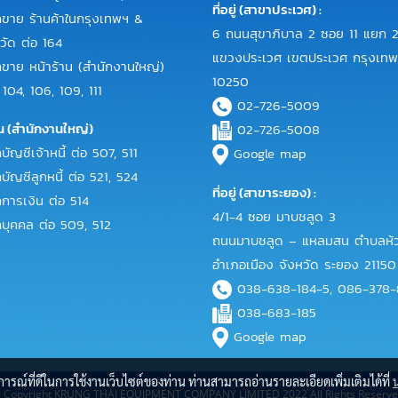
ที่อยู่ (สาขาประเวศ) :
าย ร้านค้าในกรุงเทพฯ &
6 ถนนสุขาภิบาล 2 ซอย 11 แยก 2
วัด ต่อ 164
แขวงประเวศ เขตประเวศ กรุงเท
าย หน้าร้าน (สำนักงานใหญ่)
10250
 104, 106, 109, 111
02-726-5009
น (สำนักงานใหญ่)
02-726-5008
ญชีเจ้าหนี้ ต่อ 507, 511
Google map
ัญชีลูกหนี้ ต่อ 521, 524
ที่อยู่ (สาขาระยอง) :
ารเงิน ต่อ 514
4/1-4 ซอย มาบชลูด 3
ุคคล ต่อ 509, 512
ถนนมาบชลูด – แหลมสน ตำบลห้ว
อำเภอเมือง จังหวัด ระยอง 21150
038-638-184-5, 086-378
038-683-185
Google map
บการณ์ที่ดีในการใช้งานเว็บไซต์ของท่าน ท่านสามารถอ่านรายละเอียดเพิ่มเติมได้ที่
 Copyright KRUNG THAI EQUIPMENT COMPANY LIMITED 2022 All Rights Reserve