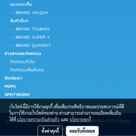
หมวดปะเก็น
-
BRAND VALQUA
สินค้าอื่นๆ
-
BRAND TSUBAKI
-
BRAND SUPER X
-
BRAND QUANEST
ข่าวสารและกิจกรรม
กิจกรรมทั่วไป
กิจกรรมเพื่อสังคม
ติดต่อเรา
PDPA
SPOT RADIO
เว็บไซต์นี้มีการใช้งานคุกกี้ เพื่อเพิ่มประสิทธิภาพและประสบการณ์ที่ดี
ในการใช้งานเว็บไซต์ของท่าน ท่านสามารถอ่านรายละเอียดเพิ่มเติม
ได้ที่
นโยบายความเป็นส่วนตัว
และ
นโยบายคุกกี้
© Copyright KRUNG THAI EQUIPMENT COMPANY LIMITED 2022 All Rights
Reserved.
ตั้งค่าคุกกี้
ยอมรับทั้งหมด