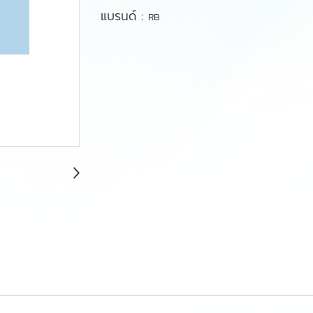
แบรนด์ :
RB