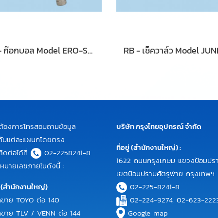
RB - ก๊อกบอล Model ERO-SFER 4904
ต้องการโทรสอบถามข้อมูล
บริษัท กรุงไทยอุปกรณ์ จำกัด
ิมกับแต่ละแผนกโดยตรง
ที่อยู่ (สำนักงานใหญ่) :
ดต่อได้ที่
02-2258241-8
1622 ถนนกรุงเกษม แขวงป้อมปร
หมายเลขภายในดังนี้ :
เขตป้อมปราบศัตรูพ่าย กรุงเทพฯ
 (สำนักงานใหญ่)
02-225-8241-8
ขาย TOYO ต่อ 140
02-224-9274, 02-623-222
ขาย TLV / VENN ต่อ 144
Google map