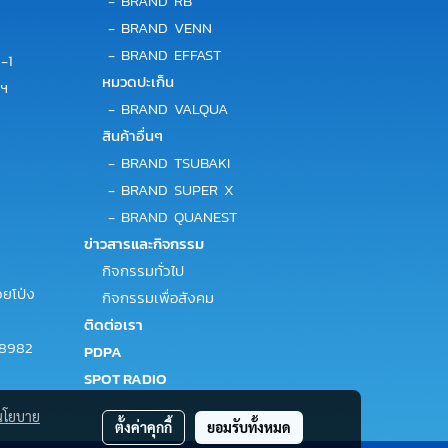
-
BRAND RB
-
BRAND VENN
-
BRAND EFFAST
-1
หมวดปะเก็น
พฯ
-
BRAND VALQUA
สินค้าอื่นๆ
-
BRAND TSUBAKI
-
BRAND SUPER X
-
BRAND QUANEST
ข่าวสารและกิจกรรม
กิจกรรมทั่วไป
ยโป่ง
กิจกรรมเพื่อสังคม
ติดต่อเรา
-8982
PDPA
SPOT RADIO
นโยบาย
ตั้งค่าคุกกี้
ยอมรับทั้งหมด