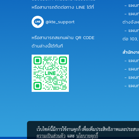
- แผนกข
หรือสามารถติดต่อทาง LINE ได้ที่
- แผนกข
@kte_support
ต่างจังห
- แผนกข
หรือสามารถสแกนผ่าน QR CODE
ต่อ 103,
ด้านล่างนี้ได้ทันที
สำนักงา
- แผนกบั
- แผนกบ
- แผนกก
- แผนกบ
เว็บไซต์นี้มีการใช้งานคุกกี้ เพื่อเพิ่มประสิทธิภาพและประส
ความเป็นส่วนตัว
และ
นโยบายคุกกี้