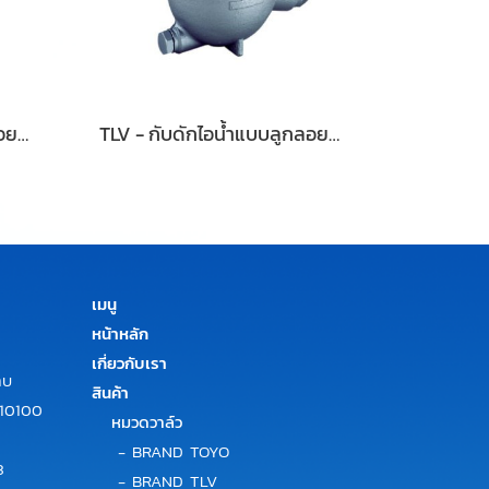
TLV - กับดักไอน้ำแบบลูกลอยอิสระขนาดเล็กถึงปานกลาง รุ่น JH5RL-X, JH5RL-B, JH5RH-B
TLV - กับดักไอน้ำแบบลูกลอยอิสระ รุ่น JH7RL-X, JH7RL-B และ JH7RM-B
เมนู
หน้าหลัก
เกี่ยวกับเรา
าบ
สินค้า
 10100
หมวดวาล์ว
-
BRAND TOYO
3
-
BRAND TLV