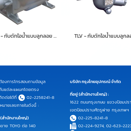
TLV - กับดักไอน้ำแบบลูกลอย รุ่น: JL14-X, JLH14-X
ต้องการโทรสอบถามข้อมูล
บริษัท กรุงไทยอุปกรณ์ จำกัด
ิมกับแต่ละแผนกโดยตรง
ที่อยู่ (สำนักงานใหญ่) :
ดต่อได้ที่
02-2258241-8
1622 ถนนกรุงเกษม แขวงป้อมปร
หมายเลขภายในดังนี้ :
เขตป้อมปราบศัตรูพ่าย กรุงเทพฯ
 (สำนักงานใหญ่)
02-225-8241-8
ขาย TOYO ต่อ 140
02-224-9274, 02-623-222