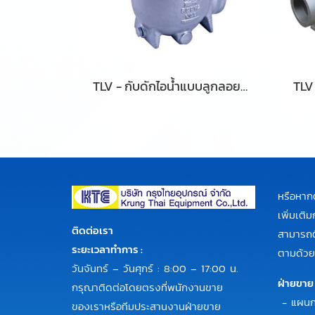
TLV - กับดักไอน้ำแบบลูกลอยอิสระขนาดใหญ่ รุ่น JH7.5R-X / JH7.5R-B
หรือหาก
เพิ่มเต
ติดต่อเรา
สามารถติ
ระยะเวลาทำการ :
ตามด้วย
วันจันทร์ – วันศุกร์ : 8:00 – 17:00 น.
ฝ่ายขาย
กรุณาติดต่อโดยตรงที่พนักงานขาย
- แผนก
ของเราหรือทีมประสานงานฝ่ายขาย