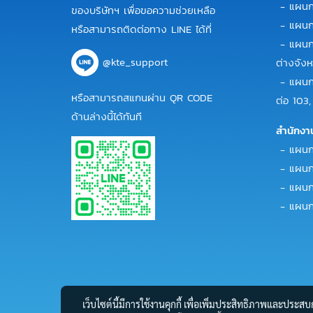
- แผนก
ของบริษัทฯ เพื่อขอความช่วยเหลือ
- แผนกข
หรือสามารถติดต่อทาง LINE ได้ที่
- แผนกข
@kte_support
ต่างจังห
- แผนกข
หรือสามารถสแกนผ่าน QR CODE
ต่อ 103,
ด้านล่างนี้ได้ทันที
สำนักงา
- แผนกบั
- แผนกบ
- แผนกก
- แผนกบ
เว็บไซต์นี้มีการใช้งานคุกกี้ เพื่อเพิ่มประสิทธิภาพและประส