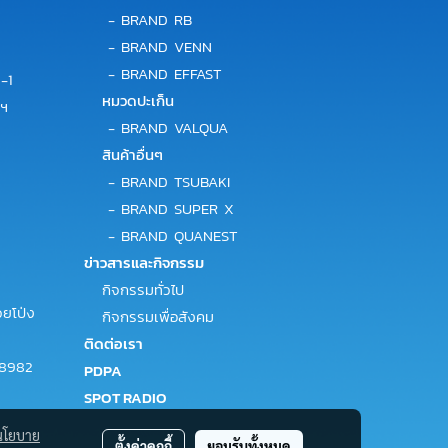
-
BRAND RB
-
BRAND VENN
-
BRAND EFFAST
-1
หมวดปะเก็น
พฯ
-
BRAND VALQUA
สินค้าอื่นๆ
-
BRAND TSUBAKI
-
BRAND SUPER X
-
BRAND QUANEST
ข่าวสารและกิจกรรม
กิจกรรมทั่วไป
ยโป่ง
กิจกรรมเพื่อสังคม
ติดต่อเรา
-8982
PDPA
SPOT RADIO
นโยบาย
ตั้งค่าคุกกี้
ยอมรับทั้งหมด