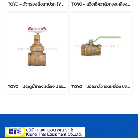
TOYO - ตัวกรองสิ่งสกปรก (Y Strainer) รุ่น PN16-BTE
TOYO - สวิงเช็ควาล์วทองเหลือง รุ่น 234 (T type)
TOYO - ประตูนำ้ทองเหลือง ปลอดสารตะกั่ว Model 206ALF
TOYO - บอลวาล์วทองเหลือง ปลอดสารตะกั่ว Model 5044ALF