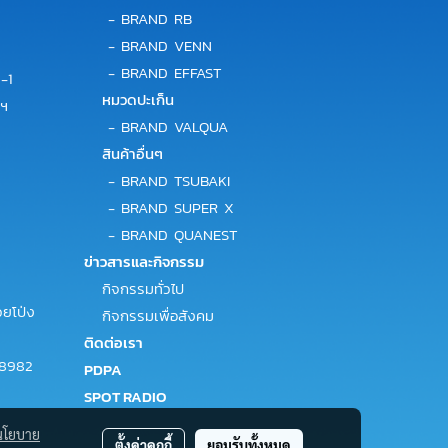
-
BRAND RB
-
BRAND VENN
-
BRAND EFFAST
-1
หมวดปะเก็น
พฯ
-
BRAND VALQUA
สินค้าอื่นๆ
-
BRAND TSUBAKI
-
BRAND SUPER X
-
BRAND QUANEST
ข่าวสารและกิจกรรม
กิจกรรมทั่วไป
ยโป่ง
กิจกรรมเพื่อสังคม
ติดต่อเรา
-8982
PDPA
SPOT RADIO
นโยบาย
ตั้งค่าคุกกี้
ยอมรับทั้งหมด