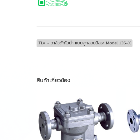
TLV - วาล์วดักไอน้ำ แบบลูกลอยอิสระ Model J3S-X
สินค้าเกี่ยวข้อง