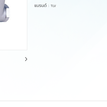
แบรนด์ :
TLV