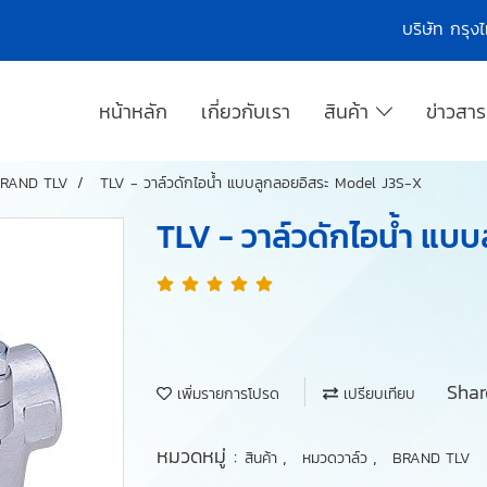
บริษัท กรุ
หน้าหลัก
เกี่ยวกับเรา
สินค้า
ข่าวสา
RAND TLV
TLV - วาล์วดักไอน้ำ แบบลูกลอยอิสระ Model J3S-X
TLV - วาล์วดักไอน้ำ แบ
Shar
เพิ่มรายการโปรด
เปรียบเทียบ
หมวดหมู่ :
,
,
สินค้า
หมวดวาล์ว
BRAND TLV