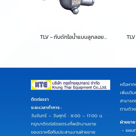
TLV - กับดักไอน้ำแบบลูกลอยอิสระขนาดเล็กถึงปานกลาง รุ่น JH5RL-X, JH5RL-B, JH5RH-B
หรือหาก
เพิ่มเต
ติดต่อเรา
สามารถติ
ระยะเวลาทำการ :
ตามด้วย
วันจันทร์ – วันศุกร์ : 8:00 – 17:00 น.
ฝ่ายขาย
กรุณาติดต่อโดยตรงที่พนักงานขาย
- แผนก
ของเราหรือทีมประสานงานฝ่ายขาย