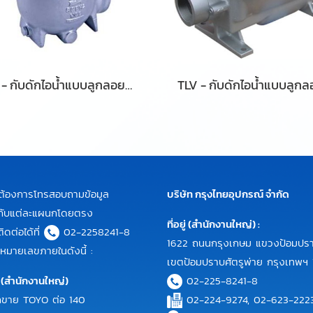
TLV - กับดักไอน้ำแบบลูกลอยอิสระขนาดใหญ่ รุ่น JH7.5R-X / JH7.5R-B
ต้องการโทรสอบถามข้อมูล
บริษัท กรุงไทยอุปกรณ์ จำกัด
ิมกับแต่ละแผนกโดยตรง
ที่อยู่ (สำนักงานใหญ่) :
ดต่อได้ที่
02-2258241-8
1622 ถนนกรุงเกษม แขวงป้อมปร
หมายเลขภายในดังนี้ :
เขตป้อมปราบศัตรูพ่าย กรุงเทพฯ
 (สำนักงานใหญ่)
02-225-8241-8
ขาย TOYO ต่อ 140
02-224-9274, 02-623-222