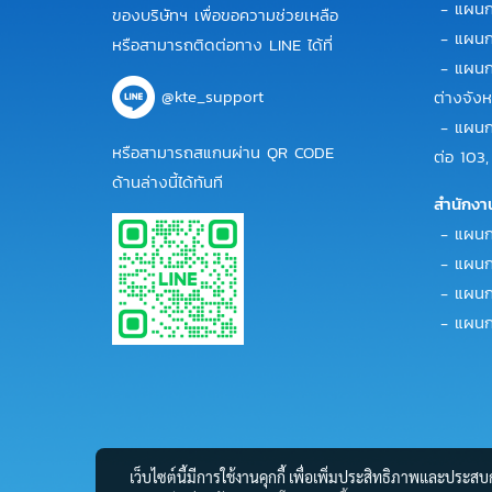
- แผนก
ของบริษัทฯ เพื่อขอความช่วยเหลือ
- แผนกข
หรือสามารถติดต่อทาง LINE ได้ที่
- แผนกข
@kte_support
ต่างจังห
- แผนกข
หรือสามารถสแกนผ่าน QR CODE
ต่อ 103,
ด้านล่างนี้ได้ทันที
สำนักงา
- แผนกบั
- แผนกบ
- แผนกก
- แผนกบ
เว็บไซต์นี้มีการใช้งานคุกกี้ เพื่อเพิ่มประสิทธิภาพและประส