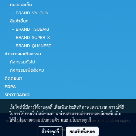
หมวดปะเก็น
-
BRAND VALQUA
สินค้าอื่นๆ
-
BRAND TSUBAKI
-
BRAND SUPER X
-
BRAND QUANEST
ข่าวสารและกิจกรรม
กิจกรรมทั่วไป
กิจกรรมเพื่อสังคม
ติดต่อเรา
PDPA
SPOT RADIO
เว็บไซต์นี้มีการใช้งานคุกกี้ เพื่อเพิ่มประสิทธิภาพและประสบการณ์ที่ดี
ในการใช้งานเว็บไซต์ของท่าน ท่านสามารถอ่านรายละเอียดเพิ่มเติม
ได้ที่
นโยบายความเป็นส่วนตัว
และ
นโยบายคุกกี้
© Copyright KRUNG THAI EQUIPMENT COMPANY LIMITED 2022 All Rights
Reserved.
ตั้งค่าคุกกี้
ยอมรับทั้งหมด